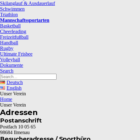
Skilanglauf & Ausdauerlauf
Schwimmen
Triathlon
Mannschaftssportarten
Basketball
Cheerleading
Freizeitfußball
Handball
Rugby
Ultimate Frisbee
Volleyball
Dokumente
Search
Deutsch
English
Unser Verein
Home
Unser Verein
Adressen
Postanschrift
Postfach 10 05 65
98684 Ilmenau
Besucheradresse / Sportbüro