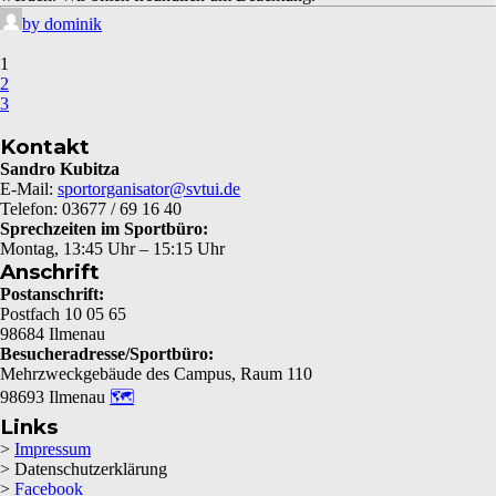
by dominik
1
2
3
Kontakt
Sandro Kubitza
E-Mail:
sportorganisator@svtui.de
Telefon: 03677 / 69 16 40
Sprechzeiten im Sportbüro:
Montag, 13:45 Uhr – 15:15 Uhr
Anschrift
Postanschrift:
Postfach 10 05 65
98684 Ilmenau
Besucheradresse/Sportbüro:
Mehrzweckgebäude des Campus, Raum 110
98693 Ilmenau
🗺
Links
>
Impressum
> Datenschutzerklärung
>
Facebook