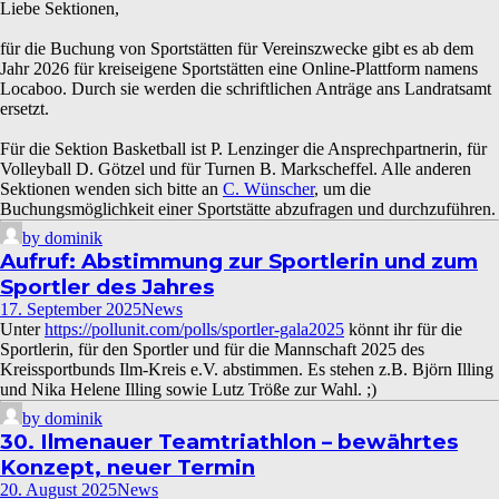
Liebe Sektionen,
für die Buchung von Sportstätten für Vereinszwecke gibt es ab dem
Jahr 2026 für kreiseigene Sportstätten eine Online-Plattform namens
Locaboo. Durch sie werden die schriftlichen Anträge ans Landratsamt
ersetzt.
Für die Sektion Basketball ist P. Lenzinger die Ansprechpartnerin, für
Volleyball D. Götzel und für Turnen B. Markscheffel. Alle anderen
Sektionen wenden sich bitte an
C. Wünscher
, um die
Buchungsmöglichkeit einer Sportstätte abzufragen und durchzuführen.
by dominik
Aufruf: Abstimmung zur Sportlerin und zum
Sportler des Jahres
17. September 2025
News
Unter
https://pollunit.com/polls/sportler-gala2025
könnt ihr für die
Sportlerin, für den Sportler und für die Mannschaft 2025 des
Kreissportbunds Ilm-Kreis e.V. abstimmen. Es stehen z.B. Björn Illing
und Nika Helene Illing sowie Lutz Tröße zur Wahl. ;)
by dominik
30. Ilmenauer Teamtriathlon – bewährtes
Konzept, neuer Termin
20. August 2025
News