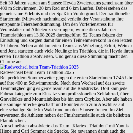
Seit 30 Jahren starten am Stausee Heyda Zweierteams gemeinsam über
400 m Schwimmen, 20 km Rad und 6 km Laufen. Dabei stehen das
gemeinsame Erlebnis und der Spaß im Vordergrund. Der traditionelle
Starttermin (Mittwoch nachmittags) verleiht der Veranstaltung ihre
entspannte Feierabendstimmung. Um den Vorferienstress für
Veranstalter und Athleten zu verringern, wurde dieses Jahr der
Teamtriathlon am 13.08.2025 durchgeführt. 52 Teams folgten der
Einladung und sorgten damit für einen Teilnehmerrekord in den letzten
10 Jahren. Neben ambitionierten Teams aus Würzburg, Erfurt, Weimar
und Jena starteten auch viele Neulinge im Triathlon, die in Heyda ihren
ersten Triathlon absolvierten. Und genau diese Stimmung macht den
Charme aus.
Radwechsel beim Team-Triathlon 2025
Bei perfektem Sommerwetter gingen die ersten StarterInnen 17:45 Uhr
auf ihre 400 m Schwimmrunde. Nach dem Wechsel auf das zweite
Teammitglied ging es gemeinsam auf die Radstrecke. Dort kam jede
Fahrradkategorie zum Einsatz: vom professionellen Zeitfahrrad, über
Gravelbikes und Mountainbikes bis hin zum Citybike. Aber alle haben
die sonnige Strecke geschafft und konnten sich zum Abschluss auf
eine schattige Stelle im Wald rund um den Stausee freuen. Im Ziel
erwarteten die Athleten neben der Finishermedaille auch die beliebten
Pfannkuchen.
Am schnellsten absolvierte das Team „Klartext Triathlon“ mit Yannis
Hippe und Carl Sommer die Strecke. Sie gewannen damit auch die