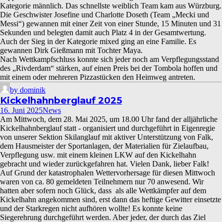
Kategorie männlich. Das schnellste weiblich Team kam aus Würzburg.
Die Geschwister Josefine und Charlotte Doseth (Team „Mecki und
Messi“) gewannen mit einer Zeit von einer Stunde, 15 Minuten und 31
Sekunden und belegten damit auch Platz 4 in der Gesamtwertung.
Auch der Sieg in der Kategorie mixed ging an eine Familie. Es
gewannen Dirk Gießmann mit Tochter Maya.
Nach Wettkampfschluss konnte sich jeder noch am Verpflegungsstand
des „Rivderdam“ stärken, auf einen Preis bei der Tombola hoffen und
mit einem oder mehreren Pizzastücken den Heimweg antreten.
by dominik
Kickelhahnberglauf 2025
16. Juni 2025
News
Am Mittwoch, dem 28. Mai 2025, um 18.00 Uhr fand der alljährliche
Kickelhahnberglauf statt - organisiert und durchgeführt in Eigenregie
von unserer Sektion Skilanglauf mit aktiver Unterstützung von Falk,
dem Hausmeister der Sportanlagen, der Materialien für Zielaufbau,
Verpflegung usw. mit einem kleinen LKW auf den Kickelhahn
gebracht und wieder zurückgefahren hat. Vielen Dank, lieber Falk!
Auf Grund der katastrophalen Wettervorhersage für diesen Mittwoch
waren von ca. 80 gemeldeten Teilnehmern nur 70 anwesend. Wir
hatten aber sofern noch Glück, dass als alle Wettkämpfer auf dem
Kickelhahn angekommen sind, erst dann das heftige Gewitter einsetzte
und der Starkregen nicht aufhören wollte! Es konnte keine
Siegerehrung durchgeführt werden. Aber jeder, der durch das Ziel