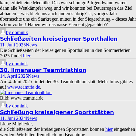
kam, erhielt eine Medaille. Das war schon gut! Irgendwann waren
dann alle Wettkämpfer weg und wir konnten bei Dauerregen das Ziel
abbauen – was blieb uns auch anderes übrig? Ja, voriges Jahr
überraschte uns ein Starkregen mitten in der Siegerehrung – dieses Jahr
schon vorher! Haben wir das nasse Element gepachtet??
by dominik
Schließzeiten kreiseigener Sporthallen
11. Juni 2025
News
Die Schließzeiten der kreiseigenen Sporthallen in den Sommerferien
2025 findet
hier
.
by dominik
30. Ilmenauer Teamtriathlon
14. April 2025
News
Am 4. Juni 2025 findet der 30. Teamtriathlon statt. Mehr Infos gibt es
auf
www.teamtria.de
.
Bild: www.teamtria.de
by dominik
Schließung kreiseigener Sportstätten
11. Juni 2024
News
Liebe Mitglieder,
die Schließzeiten der kreiseigenen Sportstätten können
hier
eingesehen
werden. Wir bitten freundlich um Beachtung.