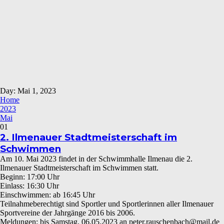
Day: Mai 1, 2023
Home
2023
Mai
01
2. Ilmenauer Stadtmeisterschaft im
Schwimmen
Am 10
.
Mai
20
23 findet in der
Schwimmhalle Ilmenau die 2.
Ilmenauer Stadtmeisterschaft im Schwimmen statt.
Beginn:
1
7
:00
Uhr
Einlass:
1
6
:30
Uhr
Einschwimmen:
ab 1
6
:
45
Uhr
Teilnahmeberechtigt sind Sportler und Sportlerinnen aller Ilmenauer
Sportvereine der
Jahrgänge 201
6
bis
2006
.
Meldungen:
bis
S
amstag
,
06.05.2023
an
peter.rauschenbach@mail.de