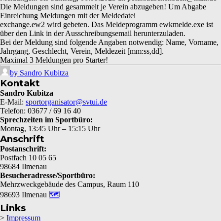
Die Meldungen sind gesammelt je Verein abzugeben!
Um Abgabe
Einreichung Meldungen mit der Meldedatei
exchange.ew2 wird gebeten. Das
Meldeprogramm ewkmelde.exe
ist
über den Link in der Ausschreibungsemail herunterzuladen.
Bei der Meldung sind folgende Angaben notwendig:
Name, Vor
name,
Jahrgang, Geschlecht, Verein, Meldezeit
[mm:ss,dd]
.
Maximal 3 Meldungen pro Starter!
by Sandro Kubitza
Kontakt
Sandro Kubitza
E-Mail:
sportorganisator@svtui.de
Telefon: 03677 / 69 16 40
Sprechzeiten im Sportbüro:
Montag, 13:45 Uhr – 15:15 Uhr
Anschrift
Postanschrift:
Postfach 10 05 65
98684 Ilmenau
Besucheradresse/Sportbüro:
Mehrzweckgebäude des Campus, Raum 110
98693 Ilmenau
🗺
Links
>
Impressum