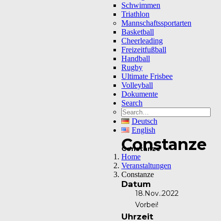
Schwimmen
Triathlon
Mannschaftssportarten
Basketball
Cheerleading
Freizeitfußball
Handball
Rugby
Ultimate Frisbee
Volleyball
Dokumente
Search
Deutsch
English
Constanze
Constanze
Home
Veranstaltungen
Constanze
Datum
18.Nov..2022
Vorbei!
Uhrzeit