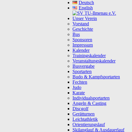
Deutsch
English
Unser Verein
Vorstand
Geschichte
Bus
Sponsoren
Impressum
Kalender
Trainingskalender
Veranstaltungskalender
Busvergabe
Sportarten
Budo & Kampfsportarten
Fechten
Judo
Karate
Individualsportarten
Angeln & Casting
Discgolf
Gerätturnen
Leichtathletik
Orientierungslauf
Skilanglauf & Ausdauerlauf