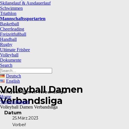
Skilanglauf & Ausdauerlauf
Schwimmen
Triathlon
Mannschaftssportarten
Basketball
Cheerleading
Freizeitfußball
Handball
Rugby
Ultimate Frisbee
Volleyball
Dokumente
Search
Deutsch
English
Volleyball Damen
Volleyball Damen Verbandsliga
Home
Verbandsliga
Veranstaltungen
Volleyball Damen Verbandsliga
Datum
25.März.2023
Vorbei!