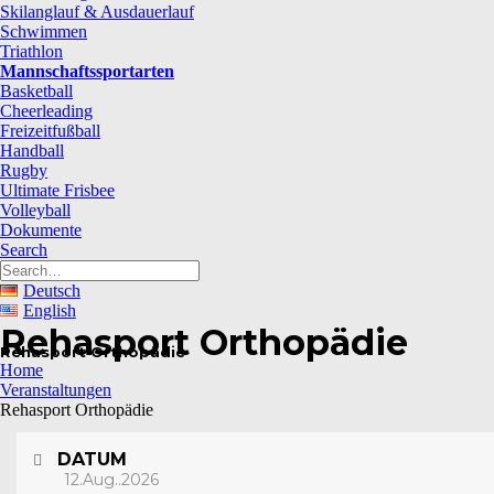
Skilanglauf & Ausdauerlauf
Schwimmen
Triathlon
Mannschaftssportarten
Basketball
Cheerleading
Freizeitfußball
Handball
Rugby
Ultimate Frisbee
Volleyball
Dokumente
Search
Deutsch
English
Rehasport Orthopädie
Rehasport Orthopädie
Home
Veranstaltungen
Rehasport Orthopädie
DATUM
12.Aug..2026