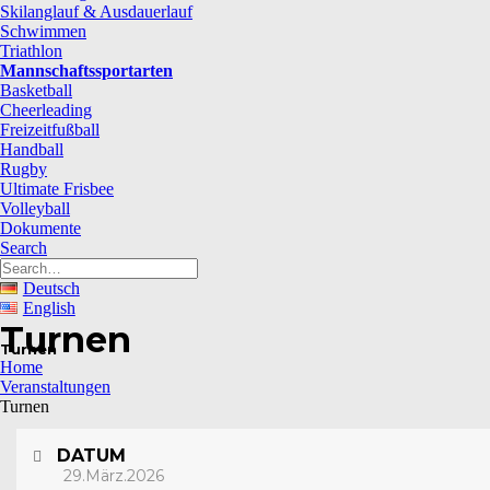
Skilanglauf & Ausdauerlauf
Schwimmen
Triathlon
Mannschaftssportarten
Basketball
Cheerleading
Freizeitfußball
Handball
Rugby
Ultimate Frisbee
Volleyball
Dokumente
Search
Deutsch
English
Turnen
Turnen
Home
Veranstaltungen
Turnen
DATUM
29.März.2026