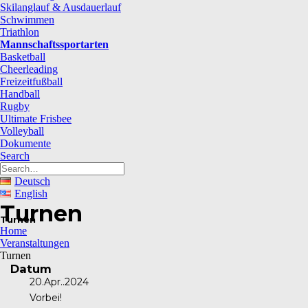
Skilanglauf & Ausdauerlauf
Schwimmen
Triathlon
Mannschaftssportarten
Basketball
Cheerleading
Freizeitfußball
Handball
Rugby
Ultimate Frisbee
Volleyball
Dokumente
Search
Deutsch
English
Turnen
Turnen
Home
Veranstaltungen
Turnen
Datum
20.Apr..2024
Vorbei!