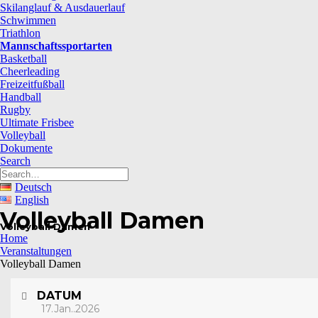
Skilanglauf & Ausdauerlauf
Schwimmen
Triathlon
Mannschaftssportarten
Basketball
Cheerleading
Freizeitfußball
Handball
Rugby
Ultimate Frisbee
Volleyball
Dokumente
Search
Deutsch
English
Volleyball Damen
Volleyball Damen
Home
Veranstaltungen
Volleyball Damen
DATUM
17.Jan..2026