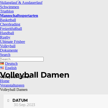
Skilanglauf & Ausdauerlauf
Schwimmen
Triathlon
Mannschaftssportarten
Basketball
Cheerleading
Freizeitfußball
Handball
Rugby
Ultimate Frisbee
Volleyball
Dokumente
Search
Deutsch
English
Volleyball Damen
Volleyball Damen
Home
Veranstaltungen
Volleyball Damen
DATUM
30.Sep..2023