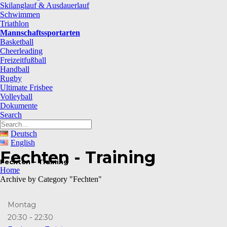
Skilanglauf & Ausdauerlauf
Schwimmen
Triathlon
Mannschaftssportarten
Basketball
Cheerleading
Freizeitfußball
Handball
Rugby
Ultimate Frisbee
Volleyball
Dokumente
Search
Deutsch
English
Fechten - Training
Fechten – Training
Home
Archive by Category "Fechten"
Montag
-
20:30
22:30