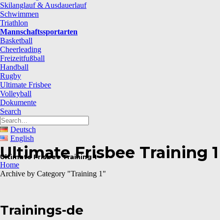
Skilanglauf & Ausdauerlauf
Schwimmen
Triathlon
Mannschaftssportarten
Basketball
Cheerleading
Freizeitfußball
Handball
Rugby
Ultimate Frisbee
Volleyball
Dokumente
Search
Deutsch
English
Ultimate Frisbee Training 1
Ultimate Frisbee Training 1
Home
Archive by Category "Training 1"
Trainings-de