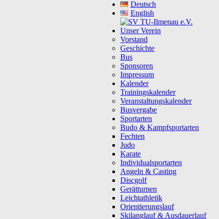
Deutsch
English
Unser Verein
Vorstand
Geschichte
Bus
Sponsoren
Impressum
Kalender
Trainingskalender
Veranstaltungskalender
Busvergabe
Sportarten
Budo & Kampfsportarten
Fechten
Judo
Karate
Individualsportarten
Angeln & Casting
Discgolf
Gerätturnen
Leichtathletik
Orientierungslauf
Skilanglauf & Ausdauerlauf