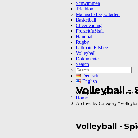
Schwimmen
Triathlon
Mannschaftssportarten
Basketball
Cheerleading
Freizeitfußball
Handball
Rugby
Ultimate Frisbee
Volleyball
Dokumente
Search
Deutsch
English
Volleyball -
Volleyball – Spieltreff mit
Home
Archive by Category "Volleyball
Volleyball - S