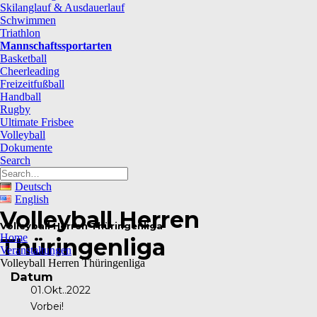
Skilanglauf & Ausdauerlauf
Schwimmen
Triathlon
Mannschaftssportarten
Basketball
Cheerleading
Freizeitfußball
Handball
Rugby
Ultimate Frisbee
Volleyball
Dokumente
Search
Deutsch
English
Volleyball Herren
Volleyball Herren Thüringenliga
Home
Thüringenliga
Veranstaltungen
Volleyball Herren Thüringenliga
Datum
01.Okt..2022
Vorbei!